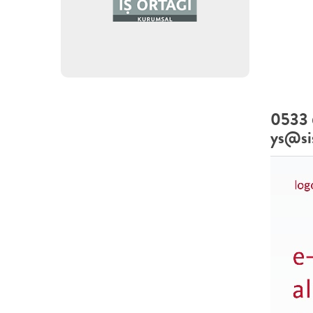
0533 
ys
@si